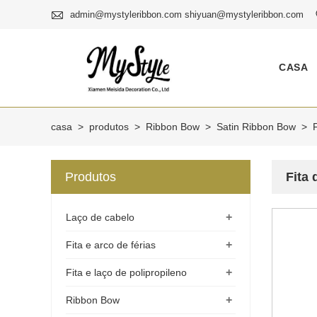

admin@mystyleribbon.com shiyuan@mystyleribbon.com
CASA
casa
>
produtos
>
Ribbon Bow
>
Satin Ribbon Bow
>
Produtos
Fita 
+
Laço de cabelo
+
Fita e arco de férias
+
Fita e laço de polipropileno
+
Ribbon Bow