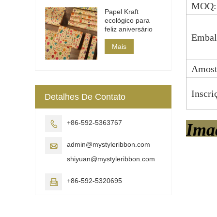
MOQ:
Papel Kraft
ecológico para
feliz aniversário
Embal
Mais
Amost
Inscri
Detalhes De Contato
+86-592-5363767

Ima
admin@mystyleribbon.com

shiyuan@mystyleribbon.com
+86-592-5320695
