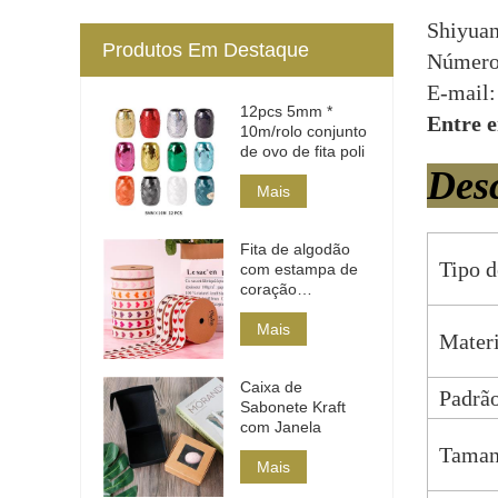
Shiyuan
Produtos Em Destaque
Número 
E-mail
12pcs 5mm *
Entre e
10m/rolo conjunto
de ovo de fita poli
Des
Mais
Fita de algodão
Tipo d
com estampa de
coração
multicolorida
Mais
Materi
Caixa de
Padrã
Sabonete Kraft
com Janela
Taman
Mais