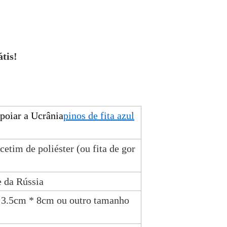
tis!
apoiar a Ucrânia
pinos de fita azul
 cetim de poliéster (ou fita de gor
e da Rússia
 3.5cm * 8cm ou outro tamanho