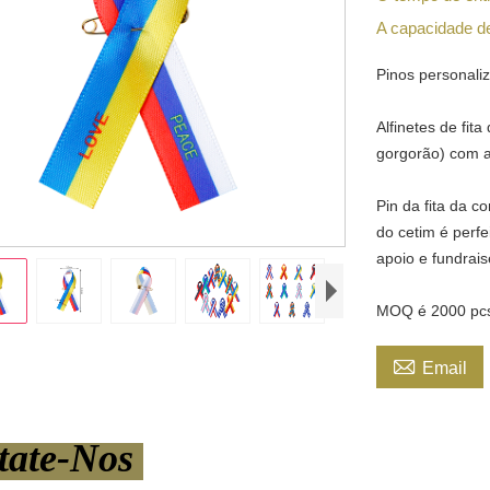
A capacidade d
Pinos personali
Alfinetes de fita
gorgorão) com a
Pin da fita da c
do cetim é perfe
apoio e fundrais
MOQ é 2000 pcs/

Email
tate-Nos