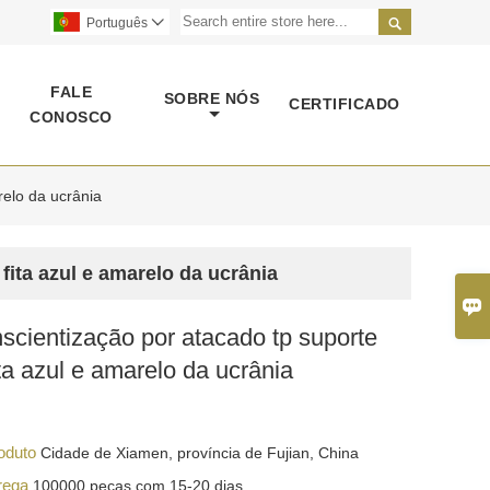

Português

FALE
SOBRE NÓS
CERTIFICADO
CONOSCO
relo da ucrânia
fita azul e amarelo da ucrânia

nscientização por atacado tp suporte
ita azul e amarelo da ucrânia
roduto
Cidade de Xiamen, província de Fujian, China
trega
100000 peças com 15-20 dias