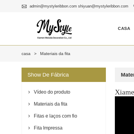

admin@mystyleribbon.com shiyuan@mystyleribbon.com
CASA
casa
>
Materiais da fita
Show De Fábrica
Mater
Xiamen
Vídeo do produto

Materiais da fita

Fitas e laços com fio

Fita Impressa
