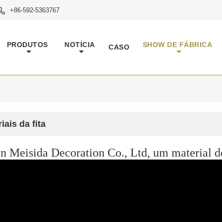
+86-592-5363767

PRODUTOS
NOTÍCIA
SHOW DE FÁBRICA
CASO
iais da fita
 Meisida Decoration Co., Ltd, um material de 