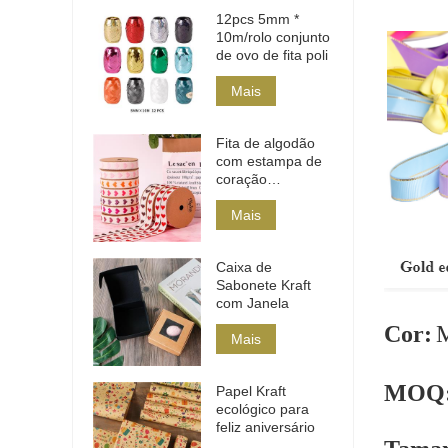
12pcs 5mm *
10m/rolo conjunto
de ovo de fita poli
Mais
Fita de algodão
com estampa de
coração
multicolorida
Mais
Caixa de
Sabonete Kraft
com Janela
Cor:
M
Mais
MOQ
Papel Kraft
ecológico para
feliz aniversário