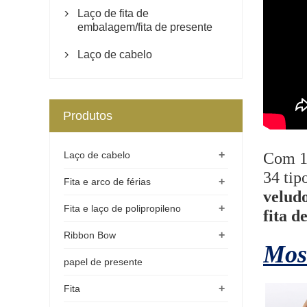
Laço de fita de

embalagem/fita de presente
Laço de cabelo

Produtos
+
Laço de cabelo
Com 15
34 tip
+
Fita e arco de férias
veludo
+
Fita e laço de polipropileno
fita de
+
Ribbon Bow
Most
papel de presente
+
Fita