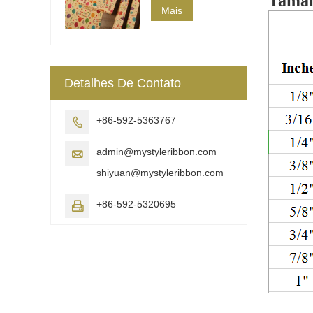
Taman
Mais
Detalhes De Contato
+86-592-5363767

admin@mystyleribbon.com

shiyuan@mystyleribbon.com
+86-592-5320695
