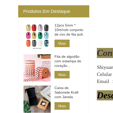
Produtos Em Destaque
12pcs 5mm *
10m/rolo conjunto
de ovo de fita poli
Mais
Con
Fita de algodão
com estampa de
coração
Shiyua
multicolorida
Celula
Mais
Email 
Caixa de
Sabonete Kraft
Des
com Janela
Mais