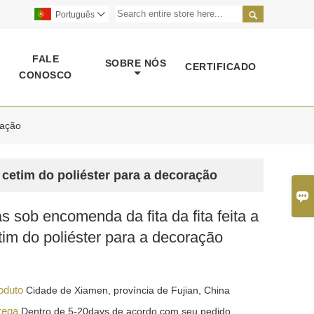

Português

FALE
SOBRE NÓS
CERTIFICADO
CONOSCO
ração
o cetim do poliéster para a decoração

as sob encomenda da fita da fita feita a
im do poliéster para a decoração
roduto
Cidade de Xiamen, província de Fujian, China
trega
Dentro de 5-20days de acordo com seu pedido