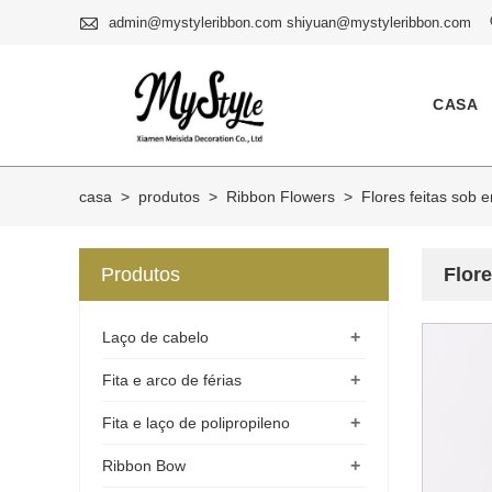

admin@mystyleribbon.com shiyuan@mystyleribbon.com
CASA
casa
>
produtos
>
Ribbon Flowers
>
Flores feitas sob 
Produtos
Flore
+
Laço de cabelo
+
Fita e arco de férias
+
Fita e laço de polipropileno
+
Ribbon Bow