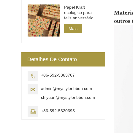
Papel Kraft
Materia
ecológico para
feliz aniversário
outros 
Mais
Detalhes De Contato
+86-592-5363767

admin@mystyleribbon.com

shiyuan@mystyleribbon.com
+86-592-5320695
