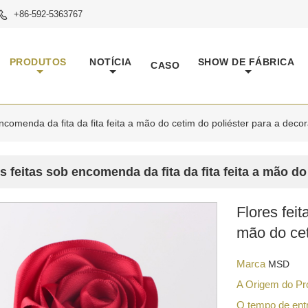
+86-592-5363767

PRODUTOS
NOTÍCIA
SHOW DE FÁBRICA
CASO
encomenda da fita da fita feita a mão do cetim do poliéster para a deco
s feitas sob encomenda da fita da fita feita a mão d
Flores feit
mão do cet
Marca
MSD
A Origem do P
O tempo de en