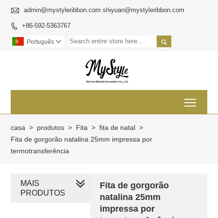

admin@mystyleribbon.com shiyuan@mystyleribbon.com
+86-592-5363767


Português

Toggl
casa
>
produtos
>
Fita
>
fita de natal
>
Fita de gorgorão natalina 25mm impressa por
termotransferência
MAIS
Fita de gorgorão
PRODUTOS
natalina 25mm
impressa por