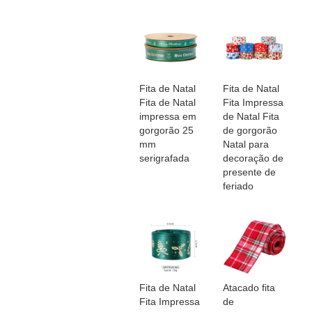
Fita de Natal
Fita de Natal
Fita de Natal
Fita Impressa
impressa em
de Natal Fita
gorgorão 25
de gorgorão
mm
Natal para
serigrafada
decoração de
presente de
feriado
Fita de Natal
Atacado fita
Fita Impressa
de