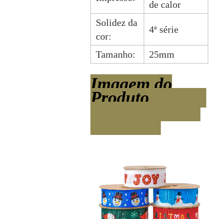
de calor
Solidez da
4ª série
cor:
Tamanho:
25mm
Imagem do
Produto